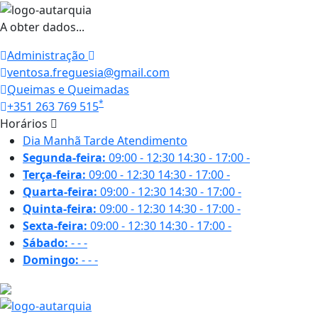
A obter dados...
Administração
ventosa.freguesia@gmail.com
Queimas e Queimadas
*
+351 263 769 515
Horários
Dia
Manhã
Tarde
Atendimento
Segunda-feira:
09:00 - 12:30
14:30 - 17:00
-
Terça-feira:
09:00 - 12:30
14:30 - 17:00
-
Quarta-feira:
09:00 - 12:30
14:30 - 17:00
-
Quinta-feira:
09:00 - 12:30
14:30 - 17:00
-
Sexta-feira:
09:00 - 12:30
14:30 - 17:00
-
Sábado:
-
-
-
Domingo:
-
-
-
29.3 ºC