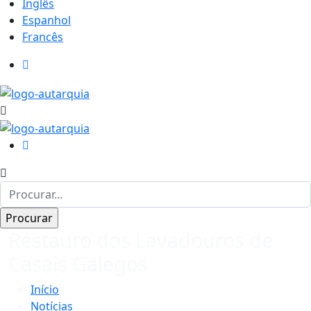
Inglês
Espanhol
Francês
Restauro dos Lavadouros de
Casais Galegos
Início
Notícias