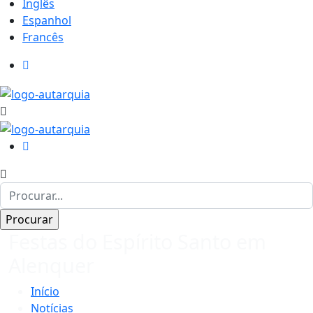
Inglês
Espanhol
Francês
Festas do Espírito Santo em
Alenquer
Início
Notícias