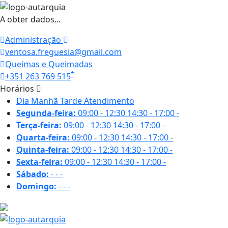
A obter dados...
Administração
ventosa.freguesia@gmail.com
Queimas e Queimadas
*
+351 263 769 515
Horários
Dia
Manhã
Tarde
Atendimento
Segunda-feira:
09:00 - 12:30
14:30 - 17:00
-
Terça-feira:
09:00 - 12:30
14:30 - 17:00
-
Quarta-feira:
09:00 - 12:30
14:30 - 17:00
-
Quinta-feira:
09:00 - 12:30
14:30 - 17:00
-
Sexta-feira:
09:00 - 12:30
14:30 - 17:00
-
Sábado:
-
-
-
Domingo:
-
-
-
18.7 ºC