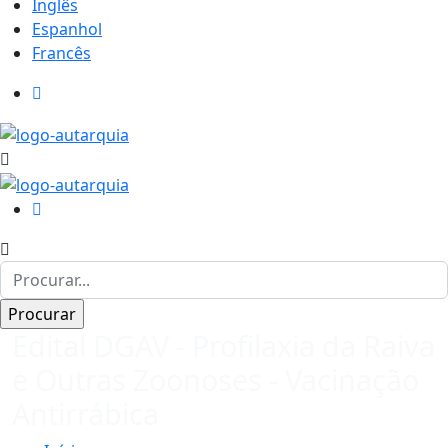
Inglês
Espanhol
Francês
Edital DGAV - Profilaxia da Raiva
e Outras Zoonoses - Vacinação
Antirrábica