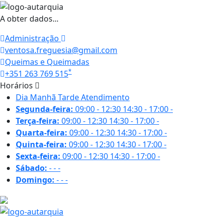
A obter dados...
Administração
ventosa.freguesia@gmail.com
Queimas e Queimadas
*
+351 263 769 515
Horários
Dia
Manhã
Tarde
Atendimento
Segunda-feira:
09:00 - 12:30
14:30 - 17:00
-
Terça-feira:
09:00 - 12:30
14:30 - 17:00
-
Quarta-feira:
09:00 - 12:30
14:30 - 17:00
-
Quinta-feira:
09:00 - 12:30
14:30 - 17:00
-
Sexta-feira:
09:00 - 12:30
14:30 - 17:00
-
Sábado:
-
-
-
Domingo:
-
-
-
18.6 ºC