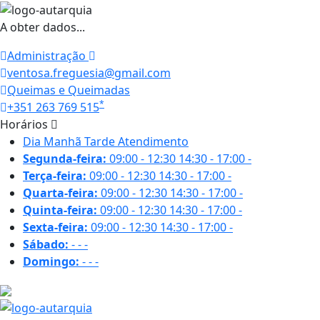
A obter dados...
Administração
ventosa.freguesia@gmail.com
Queimas e Queimadas
*
+351 263 769 515
Horários
Dia
Manhã
Tarde
Atendimento
Segunda-feira:
09:00 - 12:30
14:30 - 17:00
-
Terça-feira:
09:00 - 12:30
14:30 - 17:00
-
Quarta-feira:
09:00 - 12:30
14:30 - 17:00
-
Quinta-feira:
09:00 - 12:30
14:30 - 17:00
-
Sexta-feira:
09:00 - 12:30
14:30 - 17:00
-
Sábado:
-
-
-
Domingo:
-
-
-
29.6 ºC