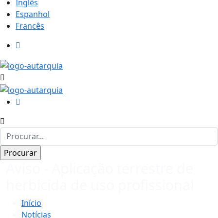
Inglês
Espanhol
Francês
Aviso - Aplicação terrestre de
herbicida de uso profissional
Início
Notícias