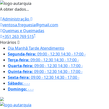
A obter dados...
Administração
ventosa.freguesia@gmail.com
Queimas e Queimadas
*
+351 263 769 515
Horários
Dia
Manhã
Tarde
Atendimento
Segunda-feira:
09:00 - 12:30
14:30 - 17:00
-
Terça-feira:
09:00 - 12:30
14:30 - 17:00
-
Quarta-feira:
09:00 - 12:30
14:30 - 17:00
-
Quinta-feira:
09:00 - 12:30
14:30 - 17:00
-
Sexta-feira:
09:00 - 12:30
14:30 - 17:00
-
Sábado:
-
-
-
Domingo:
-
-
-
29 ºC