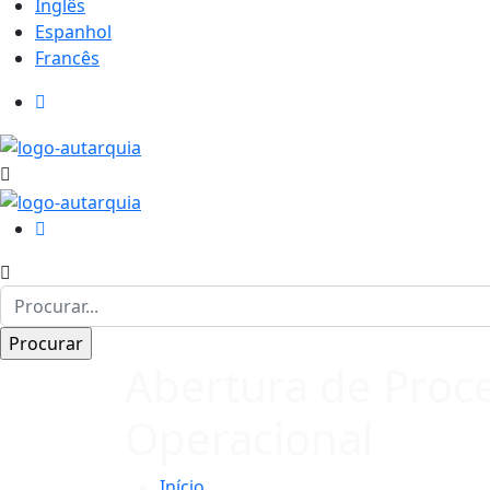
Inglês
Espanhol
Francês
Abertura de Proce
Operacional
Início