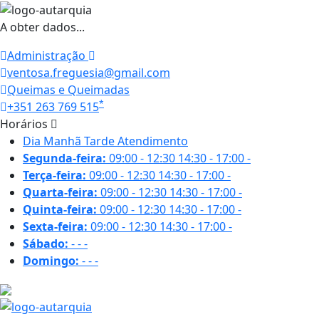
A obter dados...
Administração
ventosa.freguesia@gmail.com
Queimas e Queimadas
*
+351 263 769 515
Horários
Dia
Manhã
Tarde
Atendimento
Segunda-feira:
09:00 - 12:30
14:30 - 17:00
-
Terça-feira:
09:00 - 12:30
14:30 - 17:00
-
Quarta-feira:
09:00 - 12:30
14:30 - 17:00
-
Quinta-feira:
09:00 - 12:30
14:30 - 17:00
-
Sexta-feira:
09:00 - 12:30
14:30 - 17:00
-
Sábado:
-
-
-
Domingo:
-
-
-
19.3 ºC