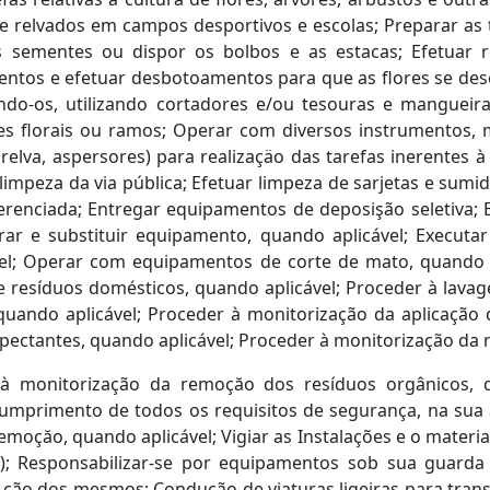
 e relvados em campos desportivos e escolas; Preparar as 
sementes ou dispor os bolbos e as estacas; Efetuar r
mentos e efetuar desbotoamentos para que as flores se de
do-os, utilizando cortadores e/ou tesouras e mangueiras
s florais ou ramos; Operar com diversos instrumentos, m
relva, aspersores) para realizaçäo das tarefas inerentes 
a limpeza da via pública; Efetuar limpeza de sarjetas e sum
renciada; Entregar equipamentos de deposişão seletiva;
arar e substituir equipamento, quando aplicável; Executa
ável; Operar com equipamentos de corte de mato, quando
e resíduos domésticos, quando aplicável; Proceder à la
 quando aplicável; Proceder à monitorização da aplicação 
pectantes, quando aplicável; Proceder à monitorização d
r à monitorização da remoçăo dos resíduos orgânicos, q
mprimento de todos os requisitos de segurança, na sua 
emoçăo, quando aplicável; Vigiar as Instalações e o materia
); Responsabilizar-se por equipamentos sob sua guarda 
ção dos mesmos; Condução de viaturas ligeiras para transp