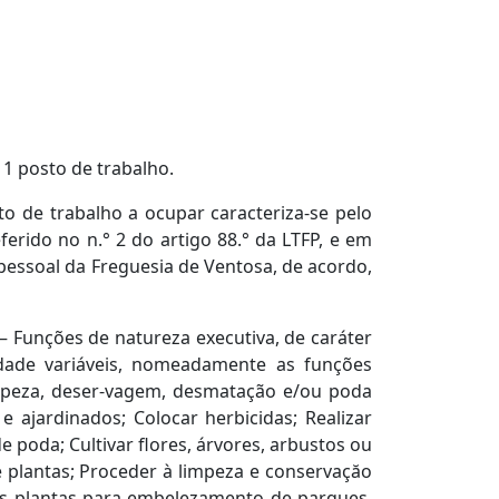
 1 posto de trabalho.
o de trabalho a ocupar caracteriza-se pelo
ferido no n.° 2 do artigo 88.° da LTFP, e em
pessoal da Freguesia de Ventosa, de acordo,
— Funções de natureza executiva, de caráter
dade variáveis, nomeadamente as funções
impeza, deser-vagem, desmatação e/ou poda
 ajardinados; Colocar herbicidas; Realizar
poda; Cultivar flores, árvores, arbustos ou
e plantas; Proceder à limpeza e conservaçăo
tras plantas para embelezamento de parques,