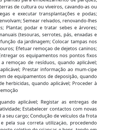
terras de cultura ou viveiros, cavando-as ou
egas e executar transplantações e podas;
senvolvam; Semear relvados, renovando-lhes
; Plantar, podar e tratar sebes e árvores;
anuais (tesouras, serrotes, pás, enxadas e
à função da jardinagem; Colocar tampas nos
idouros; Efetuar remoçao de dejetos caninos;
 Entregar os equipamentos nos pontos fixos
r a remoçao de resíduos, quando aplicável;
 aplicável; Prestar informação ao mum-cipe
vagem de equipamentos de deposişão, quando
de herbicidas, quando aplicável; Proceder à
a remoção
uando aplicável; Registar as entregas de
atividade; Estabelecer contactos com novas
l a seu cargo; Condução de veículos da frota
e pela sua correta utilizaçäo, procedendo
orte coletivo de crianças e bens, tendo em