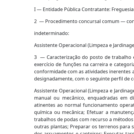
I — Entidade Pública Contratante: Freguesia
2
— Procedimento concursal comum — cont
indeterminado:
Assistente Operacional (Limpeza e Jardinage
3
— Caracterização do posto de trabalho e
exercício de funções na carreira e categori
conformidade com as atividades inerentes a
designadamente, com o seguinte perfil de 
Assistente Operacional (Limpeza e Jardinag
manual ou mecânico, enquadradas em dir
atinentes ao normal funcionamento operat
química ou mecânica; Efetuar a manutençao
trabalhos de podas com recurso a métodos d
outras plantas; Preparar os terrenos para 
dos arruamentos e canteiros; Executar tare