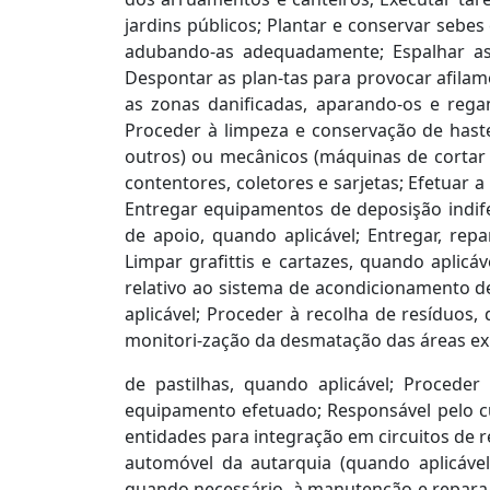
jardins públicos; Plantar e conservar sebes
adubando-as adequadamente; Espalhar as 
Despontar as plan-tas para provocar afila
as zonas danificadas, aparando-os e regan
Proceder à limpeza e conservação de haste
outros) ou mecânicos (máquinas de cortar 
contentores, coletores e sarjetas; Efetuar 
Entregar equipamentos de deposişão indife
de apoio, quando aplicável; Entregar, rep
Limpar grafittis e cartazes, quando aplic
relativo ao sistema de acondicionamento d
aplicável; Proceder à recolha de resíduos,
monitori-zação da desmatação das áreas ex
de pastilhas, quando aplicável; Procede
equipamento efetuado; Responsável pelo cu
entidades para integração em circuitos de r
automóvel da autarquia (quando aplicável
quando necessário, à manutenção e repara-