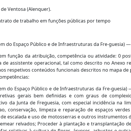
 de Ventosa (Alenquer).
rato de trabalho em funções públicas por tempo
m do Espaço Público e de Infraestruturas da Fre-guesia) —
m função da atribuição, competência ou atividade: 0 post
a de assistente operacional, tal como descrito no Anexo re
os respetivos conteúdos funcionais descritos no mapa de 
competências:
em do Espaço Público e de Infraestruturas da Fre-guesia) 
etivas gerais bem definidas e com graus de complexi
ivo da Junta de Freguesia, com especial incidência na l
, conservação, limpeza e reparação de espaços verdes e
e escalada e uso de motosserras e outros instrumentos de 
semear relvados; Proceder à plantação e transplantação d
fas relativas à cultura de flores, árvores, arbustos e ou