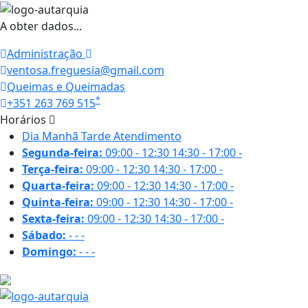
A obter dados...
Administração
ventosa.freguesia@gmail.com
Queimas e Queimadas
*
+351 263 769 515
Horários
Dia
Manhã
Tarde
Atendimento
Segunda-feira:
09:00 - 12:30
14:30 - 17:00
-
Terça-feira:
09:00 - 12:30
14:30 - 17:00
-
Quarta-feira:
09:00 - 12:30
14:30 - 17:00
-
Quinta-feira:
09:00 - 12:30
14:30 - 17:00
-
Sexta-feira:
09:00 - 12:30
14:30 - 17:00
-
Sábado:
-
-
-
Domingo:
-
-
-
29.1 ºC