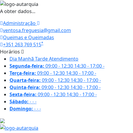
A obter dados...
Administração
ventosa.freguesia@gmail.com
Queimas e Queimadas
*
+351 263 769 515
Horários
Dia
Manhã
Tarde
Atendimento
Segunda-feira:
09:00 - 12:30
14:30 - 17:00
-
Terça-feira:
09:00 - 12:30
14:30 - 17:00
-
Quarta-feira:
09:00 - 12:30
14:30 - 17:00
-
Quinta-feira:
09:00 - 12:30
14:30 - 17:00
-
Sexta-feira:
09:00 - 12:30
14:30 - 17:00
-
Sábado:
-
-
-
Domingo:
-
-
-
18.5 ºC