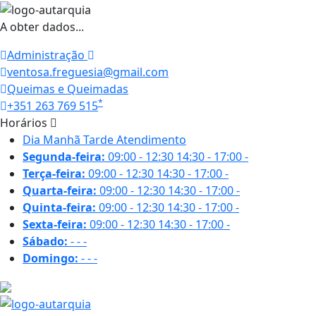
A obter dados...
Administração
ventosa.freguesia@gmail.com
Queimas e Queimadas
*
+351 263 769 515
Horários
Dia
Manhã
Tarde
Atendimento
Segunda-feira:
09:00 - 12:30
14:30 - 17:00
-
Terça-feira:
09:00 - 12:30
14:30 - 17:00
-
Quarta-feira:
09:00 - 12:30
14:30 - 17:00
-
Quinta-feira:
09:00 - 12:30
14:30 - 17:00
-
Sexta-feira:
09:00 - 12:30
14:30 - 17:00
-
Sábado:
-
-
-
Domingo:
-
-
-
24 ºC