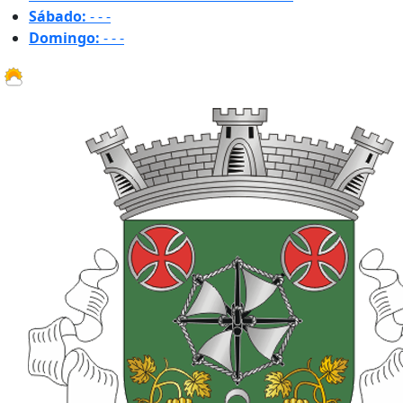
Sábado:
-
-
-
Domingo:
-
-
-
18.9 ºC