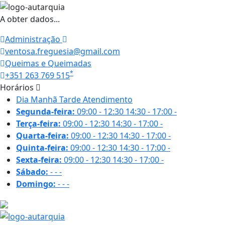
A obter dados...
Administração
ventosa.freguesia@gmail.com
Queimas e Queimadas
*
+351 263 769 515
Horários
Dia
Manhã
Tarde
Atendimento
Segunda-feira:
09:00 - 12:30
14:30 - 17:00
-
Terça-feira:
09:00 - 12:30
14:30 - 17:00
-
Quarta-feira:
09:00 - 12:30
14:30 - 17:00
-
Quinta-feira:
09:00 - 12:30
14:30 - 17:00
-
Sexta-feira:
09:00 - 12:30
14:30 - 17:00
-
Sábado:
-
-
-
Domingo:
-
-
-
18.6 ºC