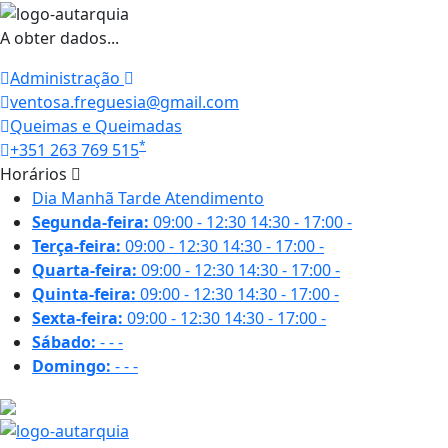
A obter dados...
Administração
ventosa.freguesia@gmail.com
Queimas e Queimadas
*
+351 263 769 515
Horários
Dia
Manhã
Tarde
Atendimento
Segunda-feira:
09:00 - 12:30
14:30 - 17:00
-
Terça-feira:
09:00 - 12:30
14:30 - 17:00
-
Quarta-feira:
09:00 - 12:30
14:30 - 17:00
-
Quinta-feira:
09:00 - 12:30
14:30 - 17:00
-
Sexta-feira:
09:00 - 12:30
14:30 - 17:00
-
Sábado:
-
-
-
Domingo:
-
-
-
18.6 ºC