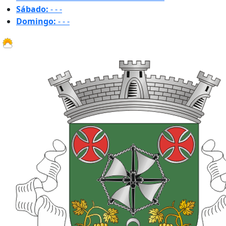
Sábado:
-
-
-
Domingo:
-
-
-
26.9 ºC