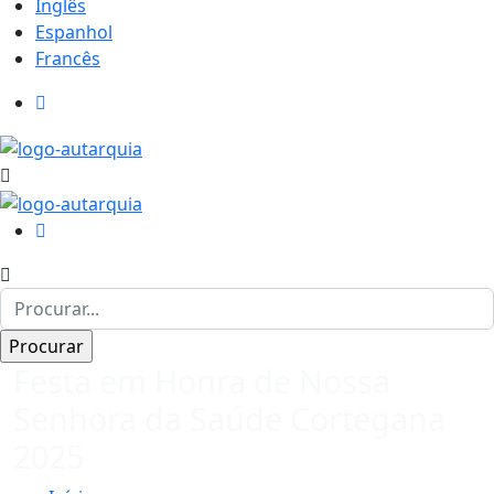
Inglês
Espanhol
Francês
Festa em Honra de Nossa
Senhora da Saúde Cortegana
2025