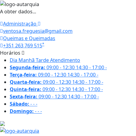
A obter dados...
Administração
ventosa.freguesia@gmail.com
Queimas e Queimadas
*
+351 263 769 515
Horários
Dia
Manhã
Tarde
Atendimento
Segunda-feira:
09:00 - 12:30
14:30 - 17:00
-
Terça-feira:
09:00 - 12:30
14:30 - 17:00
-
Quarta-feira:
09:00 - 12:30
14:30 - 17:00
-
Quinta-feira:
09:00 - 12:30
14:30 - 17:00
-
Sexta-feira:
09:00 - 12:30
14:30 - 17:00
-
Sábado:
-
-
-
Domingo:
-
-
-
18.5 ºC