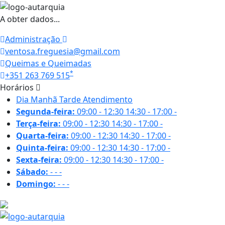
A obter dados...
Administração
ventosa.freguesia@gmail.com
Queimas e Queimadas
*
+351 263 769 515
Horários
Dia
Manhã
Tarde
Atendimento
Segunda-feira:
09:00 - 12:30
14:30 - 17:00
-
Terça-feira:
09:00 - 12:30
14:30 - 17:00
-
Quarta-feira:
09:00 - 12:30
14:30 - 17:00
-
Quinta-feira:
09:00 - 12:30
14:30 - 17:00
-
Sexta-feira:
09:00 - 12:30
14:30 - 17:00
-
Sábado:
-
-
-
Domingo:
-
-
-
26.9 ºC