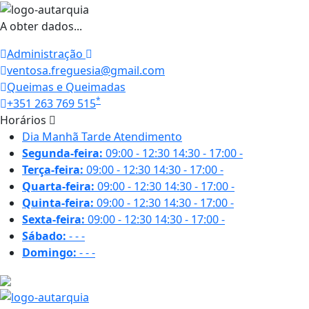
A obter dados...
Administração
ventosa.freguesia@gmail.com
Queimas e Queimadas
*
+351 263 769 515
Horários
Dia
Manhã
Tarde
Atendimento
Segunda-feira:
09:00 - 12:30
14:30 - 17:00
-
Terça-feira:
09:00 - 12:30
14:30 - 17:00
-
Quarta-feira:
09:00 - 12:30
14:30 - 17:00
-
Quinta-feira:
09:00 - 12:30
14:30 - 17:00
-
Sexta-feira:
09:00 - 12:30
14:30 - 17:00
-
Sábado:
-
-
-
Domingo:
-
-
-
18.5 ºC