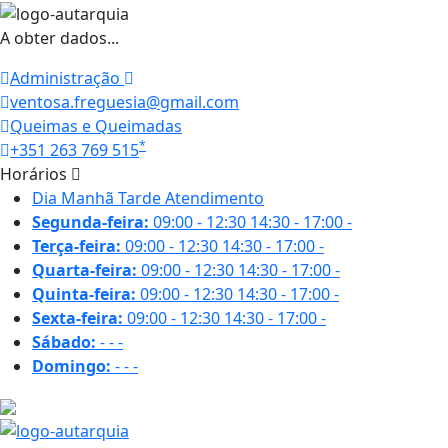
A obter dados...
Administração
ventosa.freguesia@gmail.com
Queimas e Queimadas
*
+351 263 769 515
Horários
Dia
Manhã
Tarde
Atendimento
Segunda-feira:
09:00 - 12:30
14:30 - 17:00
-
Terça-feira:
09:00 - 12:30
14:30 - 17:00
-
Quarta-feira:
09:00 - 12:30
14:30 - 17:00
-
Quinta-feira:
09:00 - 12:30
14:30 - 17:00
-
Sexta-feira:
09:00 - 12:30
14:30 - 17:00
-
Sábado:
-
-
-
Domingo:
-
-
-
19.8 ºC