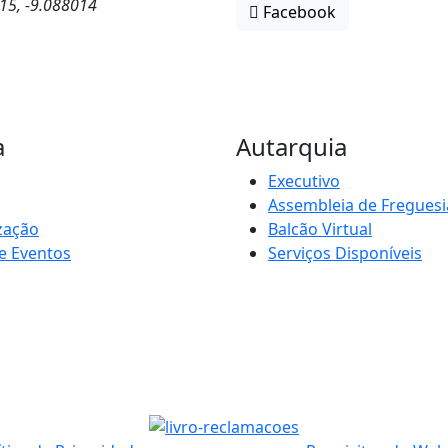
15, -9.088014
Facebook
a
Autarquia
Executivo
Assembleia de Freguesi
zação
Balcão Virtual
e Eventos
Serviços Disponíveis