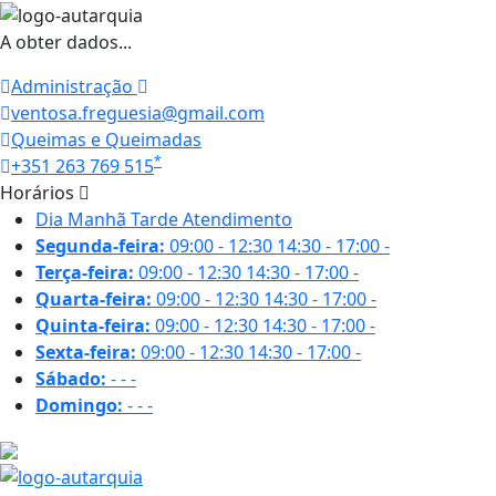
A obter dados...
Administração
ventosa.freguesia@gmail.com
Queimas e Queimadas
*
+351 263 769 515
Horários
Dia
Manhã
Tarde
Atendimento
Segunda-feira:
09:00 - 12:30
14:30 - 17:00
-
Terça-feira:
09:00 - 12:30
14:30 - 17:00
-
Quarta-feira:
09:00 - 12:30
14:30 - 17:00
-
Quinta-feira:
09:00 - 12:30
14:30 - 17:00
-
Sexta-feira:
09:00 - 12:30
14:30 - 17:00
-
Sábado:
-
-
-
Domingo:
-
-
-
20.2 ºC