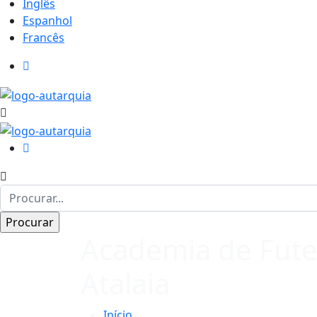
Inglês
Espanhol
Francês
Academia de Fute
Atalaia
Início