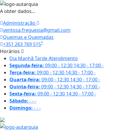
A obter dados...
Administração
ventosa.freguesia@gmail.com
Queimas e Queimadas
*
+351 263 769 515
Horários
Dia
Manhã
Tarde
Atendimento
Segunda-feira:
09:00 - 12:30
14:30 - 17:00
-
Terça-feira:
09:00 - 12:30
14:30 - 17:00
-
Quarta-feira:
09:00 - 12:30
14:30 - 17:00
-
Quinta-feira:
09:00 - 12:30
14:30 - 17:00
-
Sexta-feira:
09:00 - 12:30
14:30 - 17:00
-
Sábado:
-
-
-
Domingo:
-
-
-
24 ºC