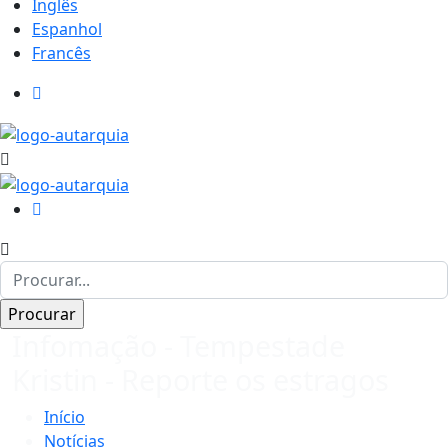
Inglês
Espanhol
Francês
Infomação - Tempestade
Kristin - Reporte os estragos
Início
Notícias