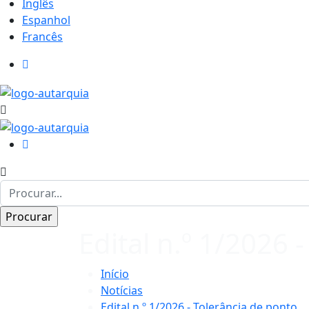
Inglês
Espanhol
Francês
Edital n.º 1/2026 
Início
Notícias
Edital n.º 1/2026 - Tolerância de ponto