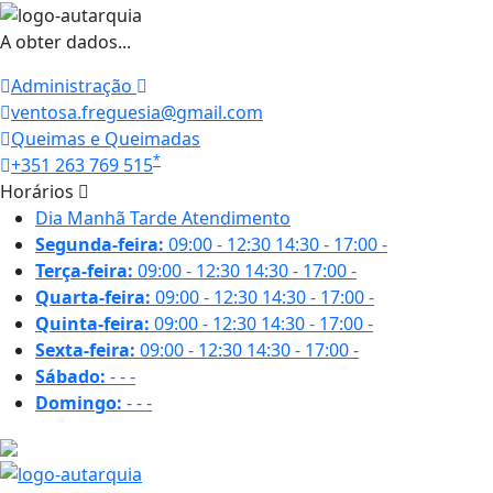
A obter dados...
Administração
ventosa.freguesia@gmail.com
Queimas e Queimadas
*
+351 263 769 515
Horários
Dia
Manhã
Tarde
Atendimento
Segunda-feira:
09:00 - 12:30
14:30 - 17:00
-
Terça-feira:
09:00 - 12:30
14:30 - 17:00
-
Quarta-feira:
09:00 - 12:30
14:30 - 17:00
-
Quinta-feira:
09:00 - 12:30
14:30 - 17:00
-
Sexta-feira:
09:00 - 12:30
14:30 - 17:00
-
Sábado:
-
-
-
Domingo:
-
-
-
29.8 ºC