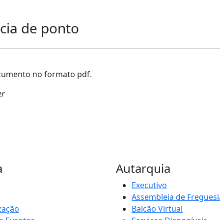
ncia de ponto
umento no formato pdf.
er
a
Autarquia
Executivo
Assembleia de Freguesi
zação
Balcão Virtual