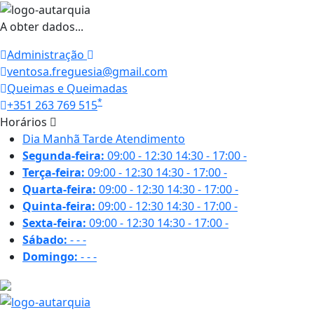
A obter dados...
Administração
ventosa.freguesia@gmail.com
Queimas e Queimadas
*
+351 263 769 515
Horários
Dia
Manhã
Tarde
Atendimento
Segunda-feira:
09:00 - 12:30
14:30 - 17:00
-
Terça-feira:
09:00 - 12:30
14:30 - 17:00
-
Quarta-feira:
09:00 - 12:30
14:30 - 17:00
-
Quinta-feira:
09:00 - 12:30
14:30 - 17:00
-
Sexta-feira:
09:00 - 12:30
14:30 - 17:00
-
Sábado:
-
-
-
Domingo:
-
-
-
28.6 ºC