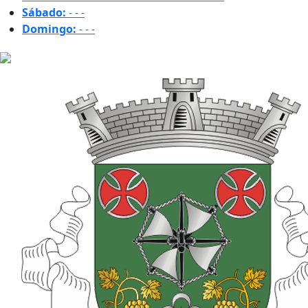
Sábado:
-
-
-
Domingo:
-
-
-
19.8 ºC