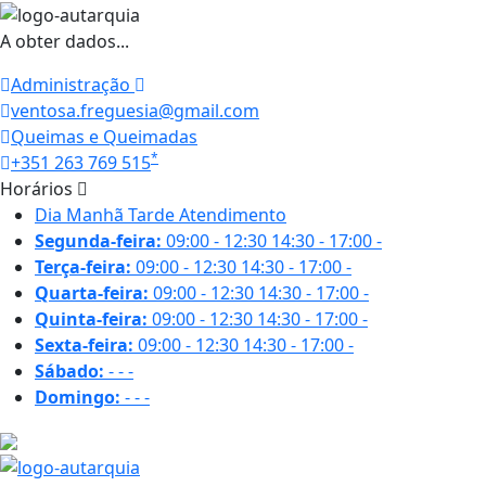
A obter dados...
Administração
ventosa.freguesia@gmail.com
Queimas e Queimadas
*
+351 263 769 515
Horários
Dia
Manhã
Tarde
Atendimento
Segunda-feira:
09:00 - 12:30
14:30 - 17:00
-
Terça-feira:
09:00 - 12:30
14:30 - 17:00
-
Quarta-feira:
09:00 - 12:30
14:30 - 17:00
-
Quinta-feira:
09:00 - 12:30
14:30 - 17:00
-
Sexta-feira:
09:00 - 12:30
14:30 - 17:00
-
Sábado:
-
-
-
Domingo:
-
-
-
19.1 ºC