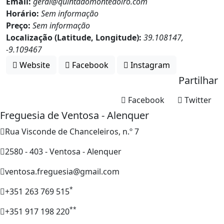
Email:
geral@quintadomontedoiro.com
Horário:
Sem informação
Preço:
Sem informação
Localização (Latitude, Longitude):
39.108147,
-9.109467
Website
Facebook
Instagram
Partilhar
Facebook
Twitter
Freguesia de Ventosa - Alenquer
Rua Visconde de Chanceleiros, n.º 7
2580 - 403 - Ventosa - Alenquer
ventosa.freguesia@gmail.com
*
+351 263 769 515
**
+351 917 198 220