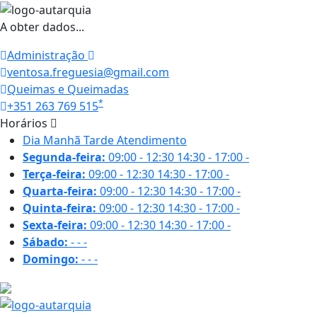
A obter dados...
Administração
ventosa.freguesia@gmail.com
Queimas e Queimadas
*
+351 263 769 515
Horários
Dia
Manhã
Tarde
Atendimento
Segunda-feira:
09:00 - 12:30
14:30 - 17:00
-
Terça-feira:
09:00 - 12:30
14:30 - 17:00
-
Quarta-feira:
09:00 - 12:30
14:30 - 17:00
-
Quinta-feira:
09:00 - 12:30
14:30 - 17:00
-
Sexta-feira:
09:00 - 12:30
14:30 - 17:00
-
Sábado:
-
-
-
Domingo:
-
-
-
28 ºC