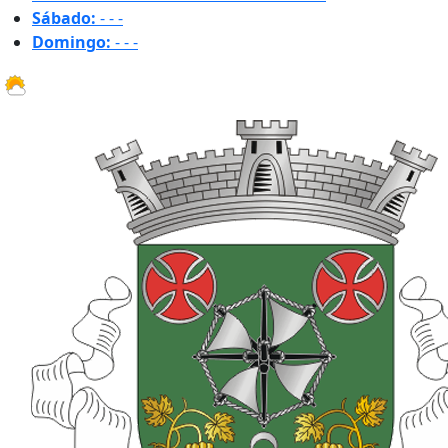
Sábado:
-
-
-
Domingo:
-
-
-
29.8 ºC