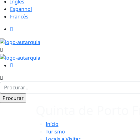
Inglês
Espanhol
Francês
Quinta de Porto Fr
Início
Turismo
Locais a Visitar