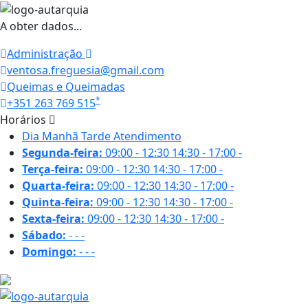
A obter dados...
Administração
ventosa.freguesia@gmail.com
Queimas e Queimadas
*
+351 263 769 515
Horários
Dia
Manhã
Tarde
Atendimento
Segunda-feira:
09:00 - 12:30
14:30 - 17:00
-
Terça-feira:
09:00 - 12:30
14:30 - 17:00
-
Quarta-feira:
09:00 - 12:30
14:30 - 17:00
-
Quinta-feira:
09:00 - 12:30
14:30 - 17:00
-
Sexta-feira:
09:00 - 12:30
14:30 - 17:00
-
Sábado:
-
-
-
Domingo:
-
-
-
18.6 ºC