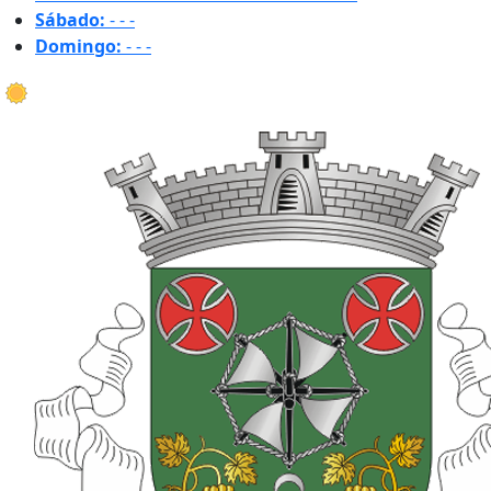
Sábado:
-
-
-
Domingo:
-
-
-
18.7 ºC