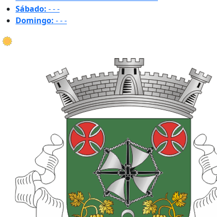
Sábado:
-
-
-
Domingo:
-
-
-
18.7 ºC