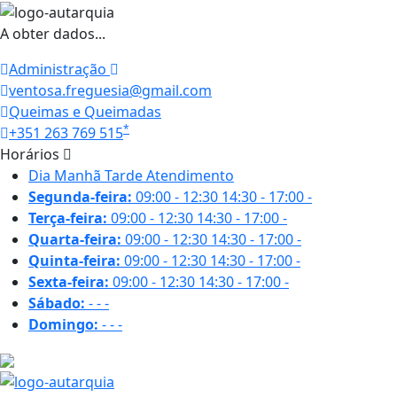
A obter dados...
Administração
ventosa.freguesia@gmail.com
Queimas e Queimadas
*
+351 263 769 515
Horários
Dia
Manhã
Tarde
Atendimento
Segunda-feira:
09:00 - 12:30
14:30 - 17:00
-
Terça-feira:
09:00 - 12:30
14:30 - 17:00
-
Quarta-feira:
09:00 - 12:30
14:30 - 17:00
-
Quinta-feira:
09:00 - 12:30
14:30 - 17:00
-
Sexta-feira:
09:00 - 12:30
14:30 - 17:00
-
Sábado:
-
-
-
Domingo:
-
-
-
28.3 ºC