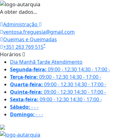
A obter dados...
Administração
ventosa.freguesia@gmail.com
Queimas e Queimadas
*
+351 263 769 515
Horários
Dia
Manhã
Tarde
Atendimento
Segunda-feira:
09:00 - 12:30
14:30 - 17:00
-
Terça-feira:
09:00 - 12:30
14:30 - 17:00
-
Quarta-feira:
09:00 - 12:30
14:30 - 17:00
-
Quinta-feira:
09:00 - 12:30
14:30 - 17:00
-
Sexta-feira:
09:00 - 12:30
14:30 - 17:00
-
Sábado:
-
-
-
Domingo:
-
-
-
19 ºC