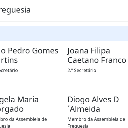
reguesia
ão Pedro Gomes
Joana Filipa
rtins
Caetano Franco
ecretário
2.º Secretário
gela Maria
Diogo Alves D
rgado
´Almeida
ro da Assembleia de
Membro da Assembleia de
uesia
Freguesia