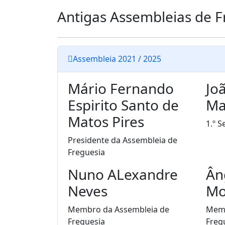
Antigas Assembleias de F
Assembleia 2021 / 2025
Mário Fernando
Jo
Espirito Santo de
Ma
Matos Pires
1.º S
Presidente da Assembleia de
Freguesia
Nuno ALexandre
Ân
Neves
Mo
Membro da Assembleia de
Memb
Freguesia
Freg