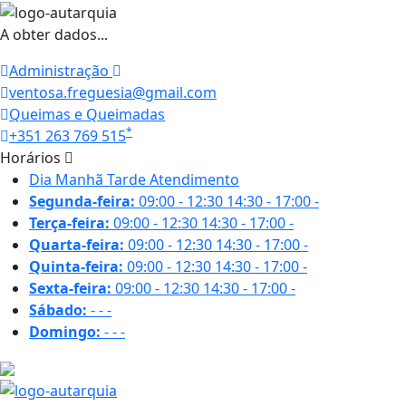
A obter dados...
Administração
ventosa.freguesia@gmail.com
Queimas e Queimadas
*
+351 263 769 515
Horários
Dia
Manhã
Tarde
Atendimento
Segunda-feira:
09:00 - 12:30
14:30 - 17:00
-
Terça-feira:
09:00 - 12:30
14:30 - 17:00
-
Quarta-feira:
09:00 - 12:30
14:30 - 17:00
-
Quinta-feira:
09:00 - 12:30
14:30 - 17:00
-
Sexta-feira:
09:00 - 12:30
14:30 - 17:00
-
Sábado:
-
-
-
Domingo:
-
-
-
20.2 ºC