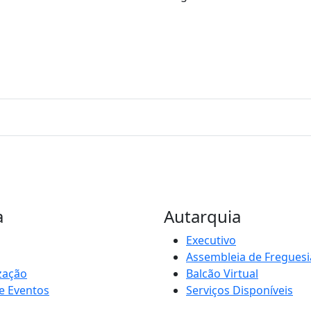
a
Autarquia
Executivo
Assembleia de Freguesi
zação
Balcão Virtual
e Eventos
Serviços Disponíveis