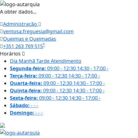
A obter dados...
Administração
ventosa.freguesia@gmail.com
Queimas e Queimadas
*
+351 263 769 515
Horários
Dia
Manhã
Tarde
Atendimento
Segunda-feira:
09:00 - 12:30
14:30 - 17:00
-
Terça-feira:
09:00 - 12:30
14:30 - 17:00
-
Quarta-feira:
09:00 - 12:30
14:30 - 17:00
-
Quinta-feira:
09:00 - 12:30
14:30 - 17:00
-
Sexta-feira:
09:00 - 12:30
14:30 - 17:00
-
Sábado:
-
-
-
Domingo:
-
-
-
21.9 ºC