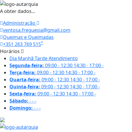
A obter dados...
Administração
ventosa.freguesia@gmail.com
Queimas e Queimadas
*
+351 263 769 515
Horários
Dia
Manhã
Tarde
Atendimento
Segunda-feira:
09:00 - 12:30
14:30 - 17:00
-
Terça-feira:
09:00 - 12:30
14:30 - 17:00
-
Quarta-feira:
09:00 - 12:30
14:30 - 17:00
-
Quinta-feira:
09:00 - 12:30
14:30 - 17:00
-
Sexta-feira:
09:00 - 12:30
14:30 - 17:00
-
Sábado:
-
-
-
Domingo:
-
-
-
29.3 ºC