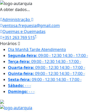
A obter dados...
Administração
ventosa.freguesia@gmail.com
Queimas e Queimadas
*
+351 263 769 515
Horários
Dia
Manhã
Tarde
Atendimento
Segunda-feira:
09:00 - 12:30
14:30 - 17:00
-
Terça-feira:
09:00 - 12:30
14:30 - 17:00
-
Quarta-feira:
09:00 - 12:30
14:30 - 17:00
-
Quinta-feira:
09:00 - 12:30
14:30 - 17:00
-
Sexta-feira:
09:00 - 12:30
14:30 - 17:00
-
Sábado:
-
-
-
Domingo:
-
-
-
19.2 ºC