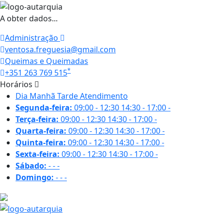
A obter dados...
Administração
ventosa.freguesia@gmail.com
Queimas e Queimadas
*
+351 263 769 515
Horários
Dia
Manhã
Tarde
Atendimento
Segunda-feira:
09:00 - 12:30
14:30 - 17:00
-
Terça-feira:
09:00 - 12:30
14:30 - 17:00
-
Quarta-feira:
09:00 - 12:30
14:30 - 17:00
-
Quinta-feira:
09:00 - 12:30
14:30 - 17:00
-
Sexta-feira:
09:00 - 12:30
14:30 - 17:00
-
Sábado:
-
-
-
Domingo:
-
-
-
29.6 ºC