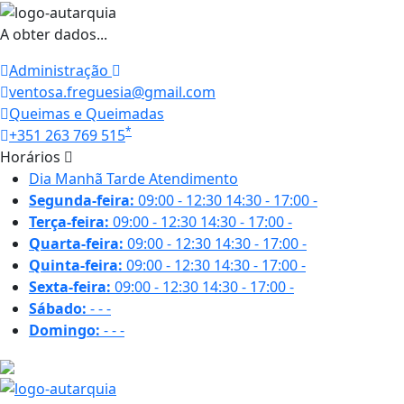
A obter dados...
Administração
ventosa.freguesia@gmail.com
Queimas e Queimadas
*
+351 263 769 515
Horários
Dia
Manhã
Tarde
Atendimento
Segunda-feira:
09:00 - 12:30
14:30 - 17:00
-
Terça-feira:
09:00 - 12:30
14:30 - 17:00
-
Quarta-feira:
09:00 - 12:30
14:30 - 17:00
-
Quinta-feira:
09:00 - 12:30
14:30 - 17:00
-
Sexta-feira:
09:00 - 12:30
14:30 - 17:00
-
Sábado:
-
-
-
Domingo:
-
-
-
28.4 ºC