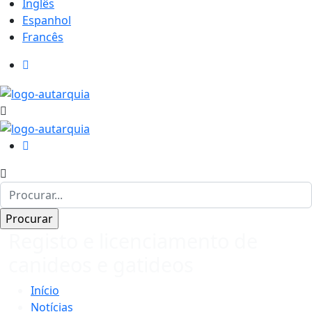
Inglês
Espanhol
Francês
Registo e licenciamento de
canideos e gatideos
Início
Notícias