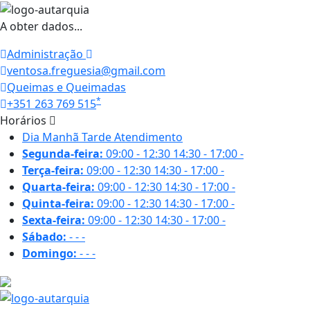
A obter dados...
Administração
ventosa.freguesia@gmail.com
Queimas e Queimadas
*
+351 263 769 515
Horários
Dia
Manhã
Tarde
Atendimento
Segunda-feira:
09:00 - 12:30
14:30 - 17:00
-
Terça-feira:
09:00 - 12:30
14:30 - 17:00
-
Quarta-feira:
09:00 - 12:30
14:30 - 17:00
-
Quinta-feira:
09:00 - 12:30
14:30 - 17:00
-
Sexta-feira:
09:00 - 12:30
14:30 - 17:00
-
Sábado:
-
-
-
Domingo:
-
-
-
21.4 ºC