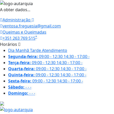
A obter dados...
Administração
ventosa.freguesia@gmail.com
Queimas e Queimadas
*
+351 263 769 515
Horários
Dia
Manhã
Tarde
Atendimento
Segunda-feira:
09:00 - 12:30
14:30 - 17:00
-
Terça-feira:
09:00 - 12:30
14:30 - 17:00
-
Quarta-feira:
09:00 - 12:30
14:30 - 17:00
-
Quinta-feira:
09:00 - 12:30
14:30 - 17:00
-
Sexta-feira:
09:00 - 12:30
14:30 - 17:00
-
Sábado:
-
-
-
Domingo:
-
-
-
26.2 ºC