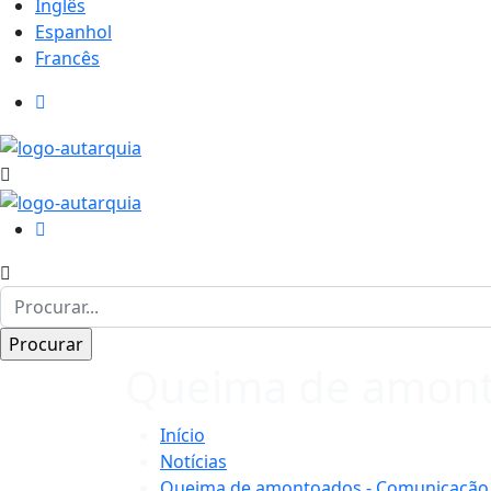
Inglês
Espanhol
Francês
Queima de amont
Início
Notícias
Queima de amontoados - Comunicação 