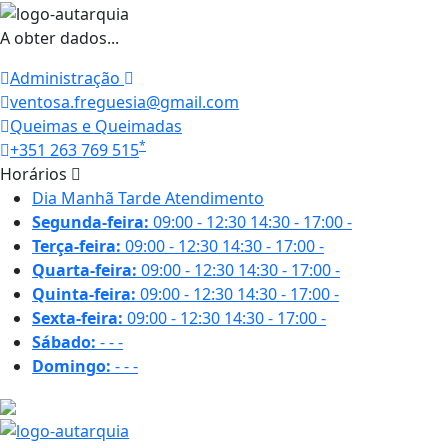
A obter dados...
Administração
ventosa.freguesia@gmail.com
Queimas e Queimadas
*
+351 263 769 515
Horários
Dia
Manhã
Tarde
Atendimento
Segunda-feira:
09:00 - 12:30
14:30 - 17:00
-
Terça-feira:
09:00 - 12:30
14:30 - 17:00
-
Quarta-feira:
09:00 - 12:30
14:30 - 17:00
-
Quinta-feira:
09:00 - 12:30
14:30 - 17:00
-
Sexta-feira:
09:00 - 12:30
14:30 - 17:00
-
Sábado:
-
-
-
Domingo:
-
-
-
28.6 ºC