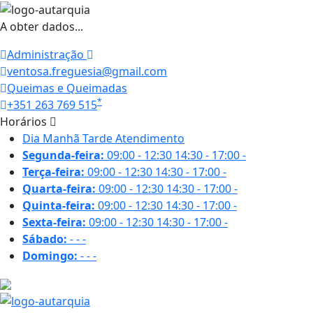
A obter dados...
Administração
ventosa.freguesia@gmail.com
Queimas e Queimadas
*
+351 263 769 515
Horários
Dia
Manhã
Tarde
Atendimento
Segunda-feira:
09:00 - 12:30
14:30 - 17:00
-
Terça-feira:
09:00 - 12:30
14:30 - 17:00
-
Quarta-feira:
09:00 - 12:30
14:30 - 17:00
-
Quinta-feira:
09:00 - 12:30
14:30 - 17:00
-
Sexta-feira:
09:00 - 12:30
14:30 - 17:00
-
Sábado:
-
-
-
Domingo:
-
-
-
20.8 ºC