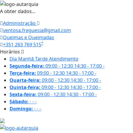
A obter dados...
Administração
ventosa.freguesia@gmail.com
Queimas e Queimadas
*
+351 263 769 515
Horários
Dia
Manhã
Tarde
Atendimento
Segunda-feira:
09:00 - 12:30
14:30 - 17:00
-
Terça-feira:
09:00 - 12:30
14:30 - 17:00
-
Quarta-feira:
09:00 - 12:30
14:30 - 17:00
-
Quinta-feira:
09:00 - 12:30
14:30 - 17:00
-
Sexta-feira:
09:00 - 12:30
14:30 - 17:00
-
Sábado:
-
-
-
Domingo:
-
-
-
29 ºC