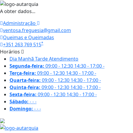
A obter dados...
Administração
ventosa.freguesia@gmail.com
Queimas e Queimadas
*
+351 263 769 515
Horários
Dia
Manhã
Tarde
Atendimento
Segunda-feira:
09:00 - 12:30
14:30 - 17:00
-
Terça-feira:
09:00 - 12:30
14:30 - 17:00
-
Quarta-feira:
09:00 - 12:30
14:30 - 17:00
-
Quinta-feira:
09:00 - 12:30
14:30 - 17:00
-
Sexta-feira:
09:00 - 12:30
14:30 - 17:00
-
Sábado:
-
-
-
Domingo:
-
-
-
20 ºC