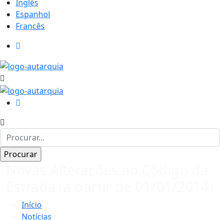
Inglês
Espanhol
Francês
Novas Alterações ao Código da
Estrada (a partir de 01/01/2014)
Início
Notícias