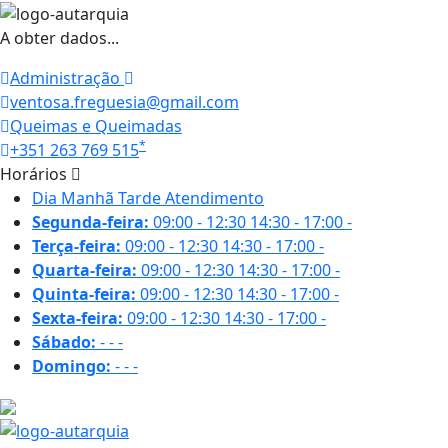
A obter dados...
Administração
ventosa.freguesia@gmail.com
Queimas e Queimadas
*
+351 263 769 515
Horários
Dia
Manhã
Tarde
Atendimento
Segunda-feira:
09:00 - 12:30
14:30 - 17:00
-
Terça-feira:
09:00 - 12:30
14:30 - 17:00
-
Quarta-feira:
09:00 - 12:30
14:30 - 17:00
-
Quinta-feira:
09:00 - 12:30
14:30 - 17:00
-
Sexta-feira:
09:00 - 12:30
14:30 - 17:00
-
Sábado:
-
-
-
Domingo:
-
-
-
19 ºC