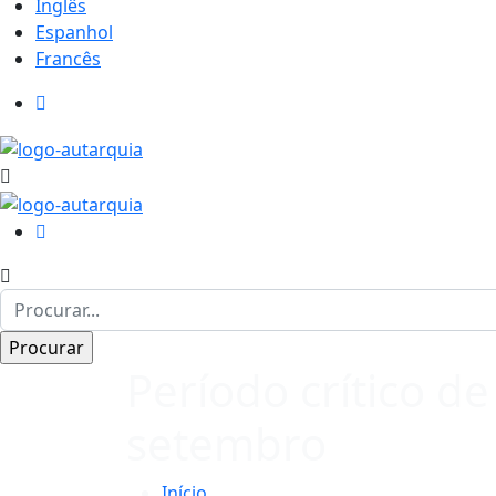
Inglês
Espanhol
Francês
Período crítico de
setembro
Início