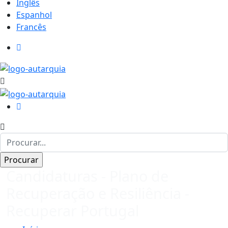
Inglês
Espanhol
Francês
Candidaturas - Plano de
Recuperação e Resiliência -
Recuperar Portugal