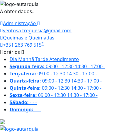
A obter dados...
Administração
ventosa.freguesia@gmail.com
Queimas e Queimadas
*
+351 263 769 515
Horários
Dia
Manhã
Tarde
Atendimento
Segunda-feira:
09:00 - 12:30
14:30 - 17:00
-
Terça-feira:
09:00 - 12:30
14:30 - 17:00
-
Quarta-feira:
09:00 - 12:30
14:30 - 17:00
-
Quinta-feira:
09:00 - 12:30
14:30 - 17:00
-
Sexta-feira:
09:00 - 12:30
14:30 - 17:00
-
Sábado:
-
-
-
Domingo:
-
-
-
24 ºC