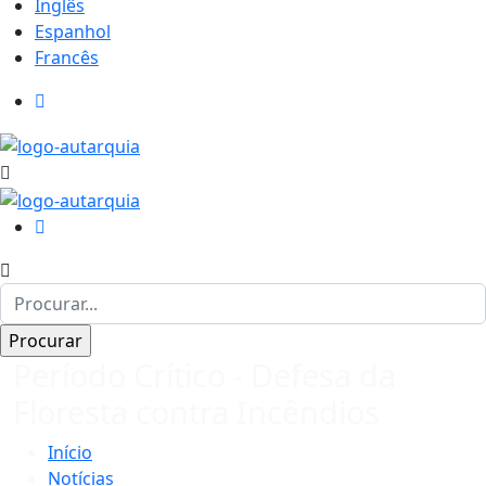
Inglês
Espanhol
Francês
Período Crítico - Defesa da
Floresta contra Incêndios
Início
Notícias