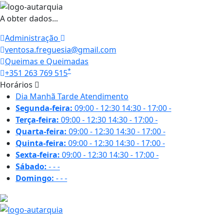
A obter dados...
Administração
ventosa.freguesia@gmail.com
Queimas e Queimadas
*
+351 263 769 515
Horários
Dia
Manhã
Tarde
Atendimento
Segunda-feira:
09:00 - 12:30
14:30 - 17:00
-
Terça-feira:
09:00 - 12:30
14:30 - 17:00
-
Quarta-feira:
09:00 - 12:30
14:30 - 17:00
-
Quinta-feira:
09:00 - 12:30
14:30 - 17:00
-
Sexta-feira:
09:00 - 12:30
14:30 - 17:00
-
Sábado:
-
-
-
Domingo:
-
-
-
19.2 ºC