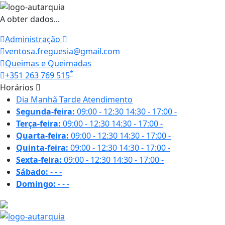
A obter dados...
Administração
ventosa.freguesia@gmail.com
Queimas e Queimadas
*
+351 263 769 515
Horários
Dia
Manhã
Tarde
Atendimento
Segunda-feira:
09:00 - 12:30
14:30 - 17:00
-
Terça-feira:
09:00 - 12:30
14:30 - 17:00
-
Quarta-feira:
09:00 - 12:30
14:30 - 17:00
-
Quinta-feira:
09:00 - 12:30
14:30 - 17:00
-
Sexta-feira:
09:00 - 12:30
14:30 - 17:00
-
Sábado:
-
-
-
Domingo:
-
-
-
25.3 ºC