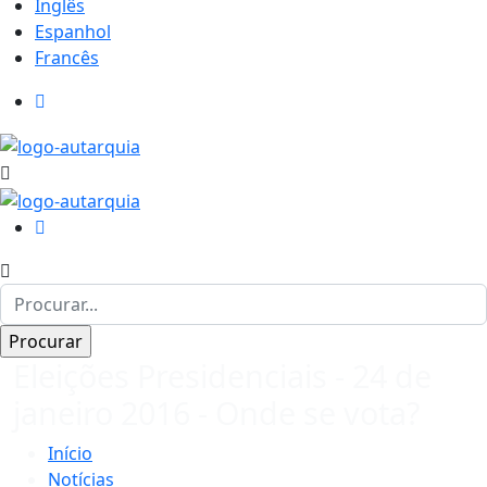
Inglês
Espanhol
Francês
Eleições Presidenciais - 24 de
janeiro 2016 - Onde se vota?
Início
Notícias