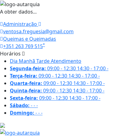
A obter dados...
Administração
ventosa.freguesia@gmail.com
Queimas e Queimadas
*
+351 263 769 515
Horários
Dia
Manhã
Tarde
Atendimento
Segunda-feira:
09:00 - 12:30
14:30 - 17:00
-
Terça-feira:
09:00 - 12:30
14:30 - 17:00
-
Quarta-feira:
09:00 - 12:30
14:30 - 17:00
-
Quinta-feira:
09:00 - 12:30
14:30 - 17:00
-
Sexta-feira:
09:00 - 12:30
14:30 - 17:00
-
Sábado:
-
-
-
Domingo:
-
-
-
29.4 ºC