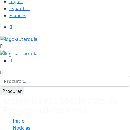
Inglês
Espanhol
Francês
Melhorias nas Localidades da
Freguesia de Ventosa
Início
Notícias