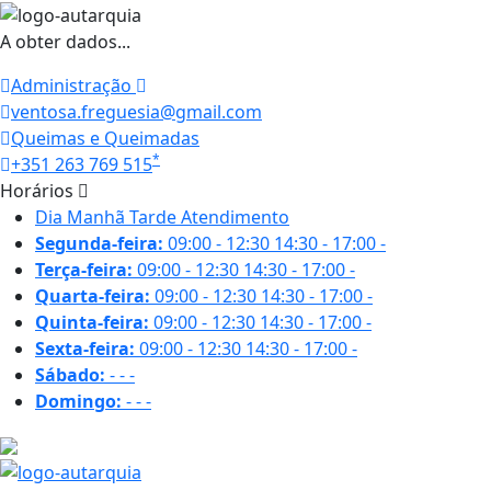
A obter dados...
Administração
ventosa.freguesia@gmail.com
Queimas e Queimadas
*
+351 263 769 515
Horários
Dia
Manhã
Tarde
Atendimento
Segunda-feira:
09:00 - 12:30
14:30 - 17:00
-
Terça-feira:
09:00 - 12:30
14:30 - 17:00
-
Quarta-feira:
09:00 - 12:30
14:30 - 17:00
-
Quinta-feira:
09:00 - 12:30
14:30 - 17:00
-
Sexta-feira:
09:00 - 12:30
14:30 - 17:00
-
Sábado:
-
-
-
Domingo:
-
-
-
20.3 ºC