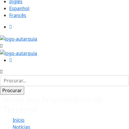
Inglês
Espanhol
Francês
Aviso aos Proprietários de
Terrenos
Início
Notícias