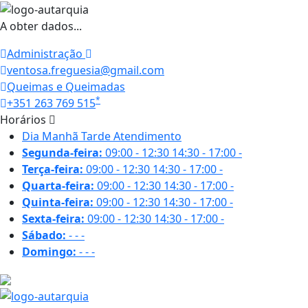
A obter dados...
Administração
ventosa.freguesia@gmail.com
Queimas e Queimadas
*
+351 263 769 515
Horários
Dia
Manhã
Tarde
Atendimento
Segunda-feira:
09:00 - 12:30
14:30 - 17:00
-
Terça-feira:
09:00 - 12:30
14:30 - 17:00
-
Quarta-feira:
09:00 - 12:30
14:30 - 17:00
-
Quinta-feira:
09:00 - 12:30
14:30 - 17:00
-
Sexta-feira:
09:00 - 12:30
14:30 - 17:00
-
Sábado:
-
-
-
Domingo:
-
-
-
29.2 ºC