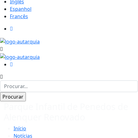
Inglês
Espanhol
Francês
Parque Infantil de Penedos de
Alenquer Renovado
Início
Notícias